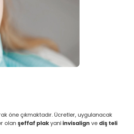
rak öne çıkmaktadır. Ücretler, uygulanacak
er olan
şeffaf plak
yani
invisalign
ve
diş teli