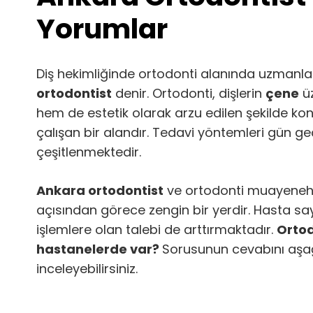
Yorumlar
Diş hekimliğinde ortodonti alanında uzmanl
ortodontist
denir. Ortodonti, dişlerin
çene
üz
hem de estetik olarak arzu edilen şekilde k
çalışan bir alandır. Tedavi yöntemleri gün geç
çeşitlenmektedir.
Ankara ortodontist
ve ortodonti muayeneha
açısından görece zengin bir yerdir. Hasta say
işlemlere olan talebi de arttırmaktadır.
Ortod
hastanelerde var?
Sorusunun cevabını aşa
inceleyebilirsiniz.