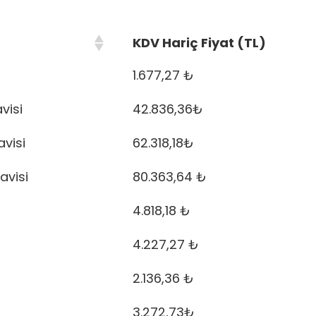
KDV Hariç Fiyat (TL)
1.677,27 ₺
visi
42.836,36₺
avisi
62.318,18₺
avisi
80.363,64 ₺
4.818,18 ₺
4.227,27 ₺
2.136,36 ₺
3.272,73₺