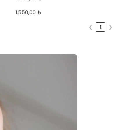
1.550,00 ₺
❮
1
❯