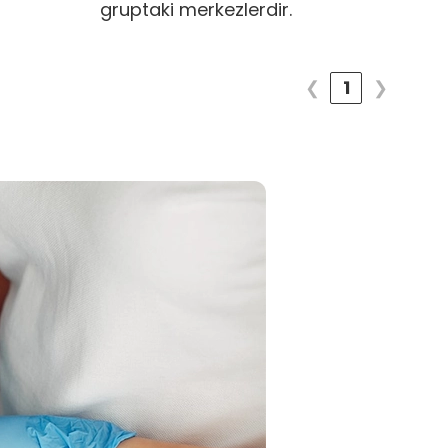
gruptaki merkezlerdir.
❮
1
❯