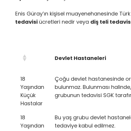
Enis Güray’ın kişisel muayenehanesinde Türk Di
tedavisi
ücretleri nedir veya
diş teli tedavi
Devlet Hastaneleri
18
Çoğu devlet hastanesinde or
Yaşından
bulunmaz. Bulunması halinde
Küçük
grubunun tedavisi SGK tarafın
Hastalar
18
Bu yaş grubu devlet hastanel
Yaşından
tedaviye kabul edilmez.