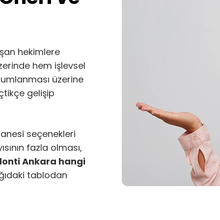
aşan hekimlere
erinde hem işlevsel
onumlanması üzerine
tikçe gelişip
nesi seçenekleri
ısının fazla olması,
onti Ankara hangi
ğıdaki tablodan