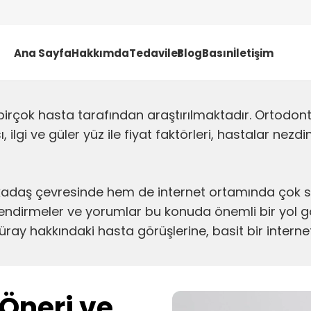
Ana Sayfa
Hakkımda
Tedaviler
Blog
Basın
İletişim
birçok hasta tarafından araştırılmaktadır. Ortodo
, ilgi ve güler yüz ile fiyat faktörleri, hastalar nez
adaş çevresinde hem de internet ortamında çok sa
lendirmeler ve yorumlar bu konuda önemli bir yol gö
 Güray hakkındaki hasta görüşlerine, basit bir int
Öneri ve