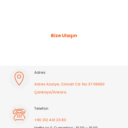
Sorunlarınız hakkında bilgi
almak için bizimle iletişime
geçebilirsiniz.
Bize Ulaşın
Adres
Adres Aziziye, Cinnah Cd. No:37 06660
Çankaya/Ankara
Telefon
+90 312 441 23 83
Hafta içi & Cumartesi : 10:00 – 19:00