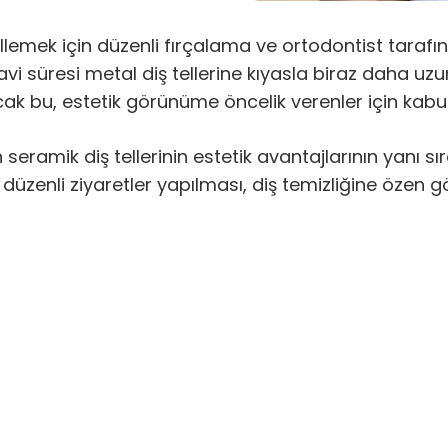
llemek için düzenli fırçalama ve ortodontist tarafı
i süresi metal diş tellerine kıyasla biraz daha uzu
k bu, estetik görünüme öncelik verenler için kabul 
seramik diş tellerinin estetik avantajlarının yanı sı
düzenli ziyaretler yapılması, diş temizliğine özen g
mak için bizimle iletişime geçebili