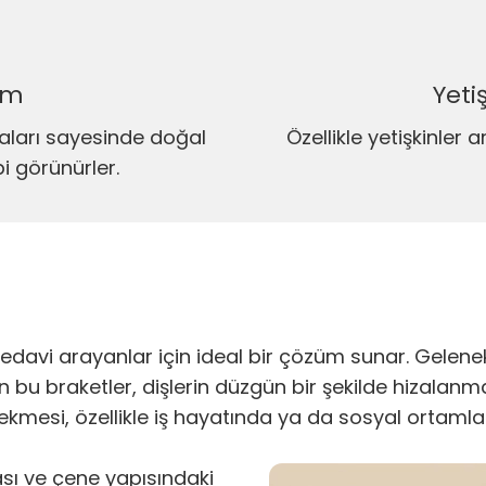
üm
Yeti
aları sayesinde doğal
Özellikle yetişkinler 
i görünürler.
 tedavi arayanlar için ideal bir çözüm sunar. Gelene
 bu braketler, dişlerin düzgün bir şekilde hizalan
t çekmesi, özellikle iş hayatında ya da sosyal orta
ası ve çene yapısındaki