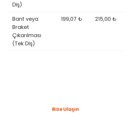
Diş)
Bant veya
199,07 ₺
215,00 ₺
Braket
Çıkarılması
(Tek Diş)
Sorunlarınız hakkında bilgi
almak için bizimle iletişime
geçebilirsiniz.
Bize Ulaşın