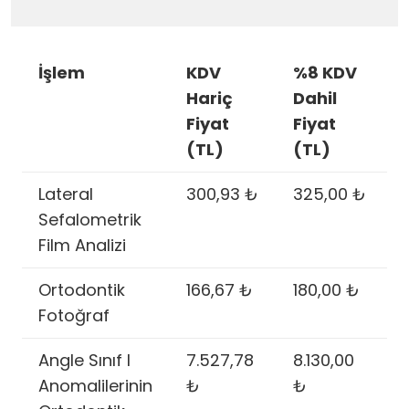
İşlem
KDV
%8 KDV
Hariç
Dahil
Fiyat
Fiyat
(TL)
(TL)
Lateral
300,93 ₺
325,00 ₺
Sefalometrik
Film Analizi
Ortodontik
166,67 ₺
180,00 ₺
Fotoğraf
Angle Sınıf I
7.527,78
8.130,00
Anomalilerinin
₺
₺