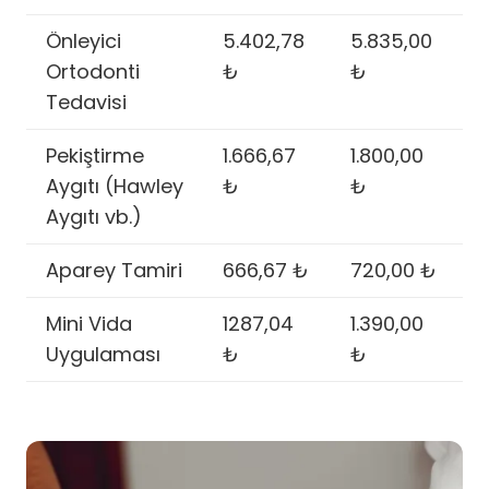
Önleyici
5.402,78
5.835,00
Ortodonti
₺
₺
Tedavisi
Pekiştirme
1.666,67
1.800,00
Aygıtı (Hawley
₺
₺
Aygıtı vb.)
Aparey Tamiri
666,67 ₺
720,00 ₺
Mini Vida
1287,04
1.390,00
Uygulaması
₺
₺