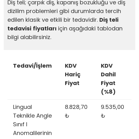
Diş teli; çarpık diş, kapanış bozukluğu ve diş
dizilim problemleri gibi durumlarda tercih
edilen klasik ve etkili bir tedavidir.
Diş teli
tedavisi
fiyatları
için aşağıdaki tablodan
bilgi alabilirsiniz.
Tedavi/İşlem
KDV
KDV
Hariç
Dahil
Fiyat
Fiyat
(%8)
Lingual
8.828,70
9.535,00
Teknikle Angle
₺
₺
Sınıf I
Anomalilerinin