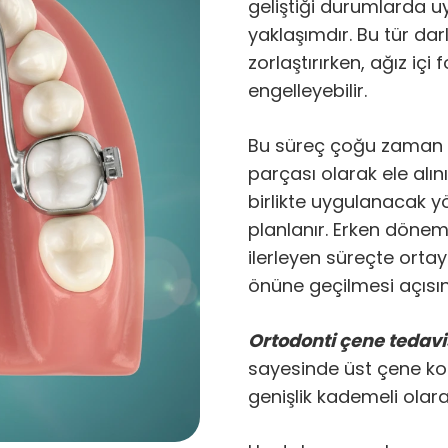
geliştiği durumlarda u
yaklaşımdır. Bu tür darl
zorlaştırırken, ağız içi
engelleyebilir.
Bu süreç çoğu zaman 
parçası olarak ele alın
birlikte uygulanacak yö
planlanır. Erken dönem
ilerleyen süreçte orta
önüne geçilmesi açısı
Ortodonti çene tedavi
sayesinde üst çene kont
genişlik kademeli olarak