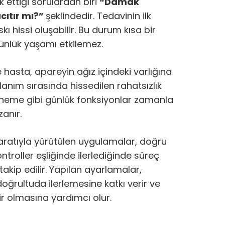
 ettiği sorulardan biri
“Damak
cıtır mı?”
şeklindedir. Tedavinin ilk
kı hissi oluşabilir. Bu durum kısa bir
ünlük yaşamı etkilemez.
 hasta, apareyin ağız içindeki varlığına
llanım sırasında hissedilen rahatsızlık
ğneme gibi günlük fonksiyonlar zamanla
anır.
atıyla yürütülen uygulamalar, doğru
troller eşliğinde ilerlediğinde süreç
takip edilir. Yapılan ayarlamalar,
oğrultuda ilerlemesine katkı verir ve
ir olmasına yardımcı olur.