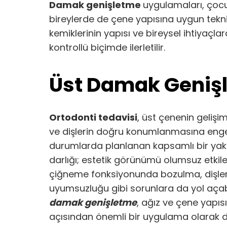
Damak genişletme
uygulamaları, çocuk
bireylerde de çene yapısına uygun teknikl
kemiklerinin yapısı ve bireysel ihtiyaçlara
kontrollü biçimde ilerletilir.
Üst Damak Geniş
Ortodonti tedavisi
, üst çenenin gelişi
ve dişlerin doğru konumlanmasına enge
durumlarda planlanan kapsamlı bir yak
darlığı; estetik görünümü olumsuz etkile
çiğneme fonksiyonunda bozulma, dişler
uyumsuzluğu gibi sorunlara da yol açabi
damak genişletme
, ağız ve çene yapı
açısından önemli bir uygulama olarak değ