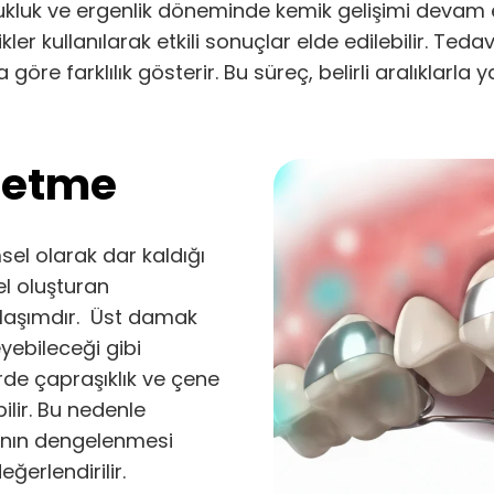
luk ve ergenlik döneminde kemik gelişimi devam ettiğ
er kullanılarak etkili sonuçlar elde edilebilir. Teda
 göre farklılık gösterir. Bu süreç, belirli aralıklarla 
letme
msel olarak dar kaldığı
l oluşturan
laşımdır. Üst damak
yebileceği gibi
de çapraşıklık ve çene
lir. Bu nedenle
sının dengelenmesi
erlendirilir.