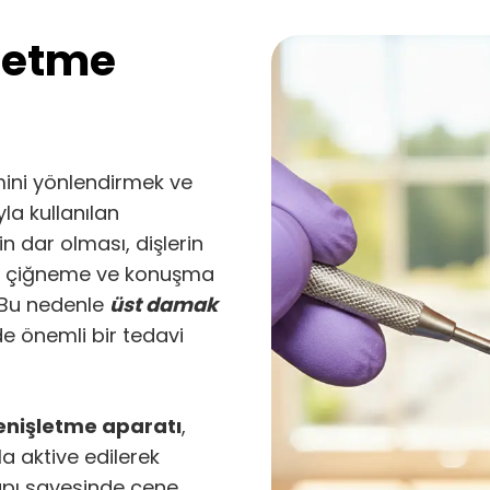
letme
imini yönlendirmek ve
a kullanılan
n dar olması, dişlerin
bi çiğneme ve konuşma
. Bu nedenle
üst damak
e önemli bir tedavi
nişletme aparatı
,
la aktive edilerek
yapı sayesinde çene