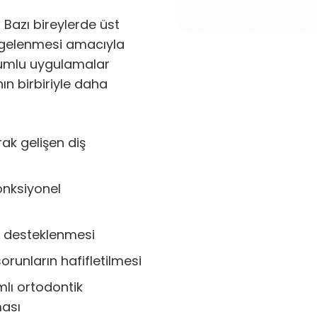
?
Bazı bireylerde üst
dengelenmesi amacıyla
uyumlu uygulamalar
nın birbiriyle daha
ak gelişen diş
onksiyonel
n desteklenmesi
runların hafifletilmesi
lı ortodontik
ması