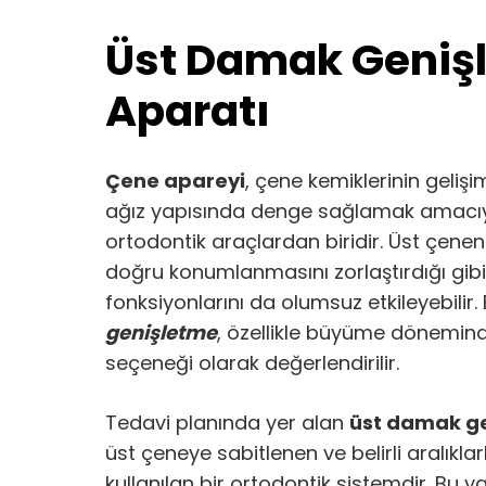
Üst Damak Geniş
Aparatı
Çene apareyi
, çene kemiklerinin geliş
ağız yapısında denge sağlamak amacıyl
ortodontik araçlardan biridir. Üst çeneni
doğru konumlanmasını zorlaştırdığı gi
fonksiyonlarını da olumsuz etkileyebilir
genişletme
, özellikle büyüme dönemind
seçeneği olarak değerlendirilir.
Tedavi planında yer alan
üst damak ge
üst çeneye sabitlenen ve belirli aralıklar
kullanılan bir ortodontik sistemdir. Bu 